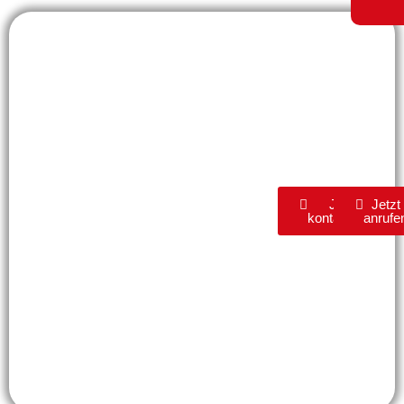
Wir sind Ihr
KR
verlässlicher
Partner, wenn es
Service
um die
professionelle
24/7
Rohrreinigung
geht. Mit unserer
langjährigen
Jetzt
Jetzt
Erfahrung und
kontaktieren
anrufe
modernster
Ausrüstung sorgen
wir dafür, dass Ihre
Rohrsysteme stets
frei von
Verstopfungen und
Ablagerungen
bleiben.