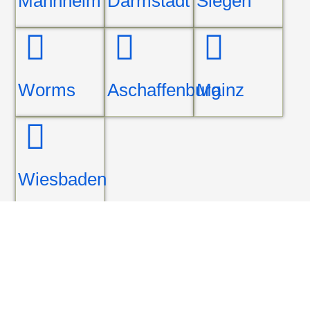
Mannheim
Darmstadt
Siegen
Worms
Aschaffenburg
Mainz
Wiesbaden
Ist Ihr Wohnort nicht aufgeführt? Keine Sorge, wir bieten
Ihnen
immer eine kostenlose Anfahrt
für unseren
Service an.